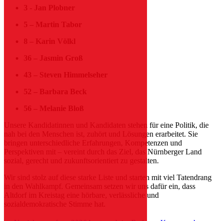
3 - Jan Plobner
5 – Martin Tabor
8 – Karin Völkl
36 – Jasmin Groß
43 – Steven Himmelseher
52 – Barbara Beck
56 – Melanie Bloß
Unsere Kandidatinnen und Kandidaten stehen für eine Politik, die
nah bei den Menschen ist, zuhört und Lösungen erarbeitet. Sie
bringen unterschiedliche Erfahrungen, Kompetenzen und
Perspektiven mit – vereint durch das Ziel, das Nürnberger Land
sozial, gerecht und zukunftsorientiert zu gestalten.
Wir sind stolz auf diese starke Liste und starten mit viel Tatendrang
in den Wahlkampf. Gemeinsam setzen wir uns dafür ein, dass
Altdorf im Kreistag eine hörbare, verlässliche und
sozialdemokratische Stimme hat.