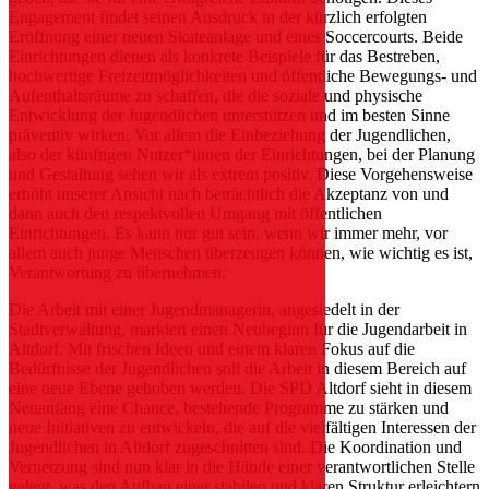
Engagement findet seinen Ausdruck in der kürzlich erfolgten
Eröffnung einer neuen Skateanlage und eines Soccercourts. Beide
Einrichtungen dienen als konkrete Beispiele für das Bestreben,
hochwertige Freizeitmöglichkeiten und öffentliche Bewegungs- und
Aufenthaltsräume zu schaffen, die die soziale und physische
Entwicklung der Jugendlichen unterstützen und im besten Sinne
präventiv wirken. Vor allem die Einbeziehung der Jugendlichen,
also der künftigen Nutzer*innen der Einrichtungen, bei der Planung
und Gestaltung sehen wir als extrem positiv. Diese Vorgehensweise
erhöht unserer Ansicht nach beträchtlich die Akzeptanz von und
dann auch den respektvollen Umgang mit öffentlichen
Einrichtungen. Es kann nur gut sein, wenn wir immer mehr, vor
allem auch junge Menschen überzeugen können, wie wichtig es ist,
Verantwortung zu übernehmen.
Die Arbeit mit einer Jugendmanagerin, angesiedelt in der
Stadtverwaltung, markiert einen Neubeginn für die Jugendarbeit in
Altdorf. Mit frischen Ideen und einem klaren Fokus auf die
Bedürfnisse der Jugendlichen soll die Arbeit in diesem Bereich auf
eine neue Ebene gehoben werden. Die SPD Altdorf sieht in diesem
Neuanfang eine Chance, bestehende Programme zu stärken und
neue Initiativen zu entwickeln, die auf die vielfältigen Interessen der
Jugendlichen in Altdorf zugeschnitten sind. Die Koordination und
Vernetzung sind nun klar in die Hände einer verantwortlichen Stelle
gelegt, was den Aufbau einer stabilen und klaren Struktur erleichtern