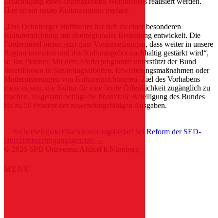
Ertüchtigung eines angrenzenden Wohnhauses realisiert werden.
Hier ist ein neues Kulturzentrum geplant.
„Das Dehnberger Hoftheater hat sich zu einer besonderen
Kultureinrichtung mit überregionaler Bedeutung entwickelt. Die
Fördermittel bieten jetzt gute Voraussetzungen, dass weiter in unsere
Region investiert und das Kulturangebot nachhaltig gestärkt wird“,
so Jan Plobner. Mit dem Förderprogramm unterstützt der Bund
Investitionen in Sanierungsarbeiten, Erweiterungsmaßnahmen oder
Modernisierungen von Kultureinrichtungen. Ziel des Vorhabens
muss es sein, die Kultur für eine breite Öffentlichkeit zugänglich zu
machen. Insgesamt beträgt die finanzielle Beteiligung des Bundes
bis zu 50 Prozent der zuwendungsfähigen Ausgaben.
← Sicherheitspaket
Nachbesserungsbedarf bei Reform der SED-
Unrechtsbereinigungsgesetze →
© 2026 SPD Ortsverein Altdorf b.Nürnberg
Nach oben scrollen
MENÜ