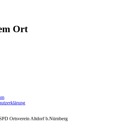
sem Ort
um
hutzerklärung
SPD Ortsverein Altdorf b.Nürnberg
n scrollen