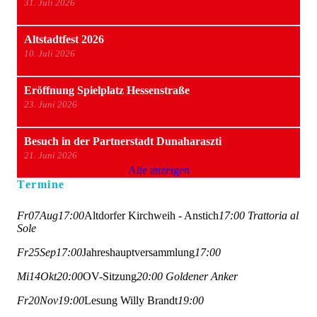
31. Juli 2026
Altstadtfest 2026
10. Juli 2026
Eröffnung Spielplatz Hessenstraße
23. Juni 2026
Besuch in der Partnerstadt Dunaharaszti
21. Juni 2026
Alle anzeigen
Termine
Fr
07
Aug
17:00
Altdorfer Kirchweih - Anstich
17:00
Trattoria al
Sole
Fr
25
Sep
17:00
Jahreshauptversammlung
17:00
Mi
14
Okt
20:00
OV-Sitzung
20:00
Goldener Anker
Fr
20
Nov
19:00
Lesung Willy Brandt
19:00