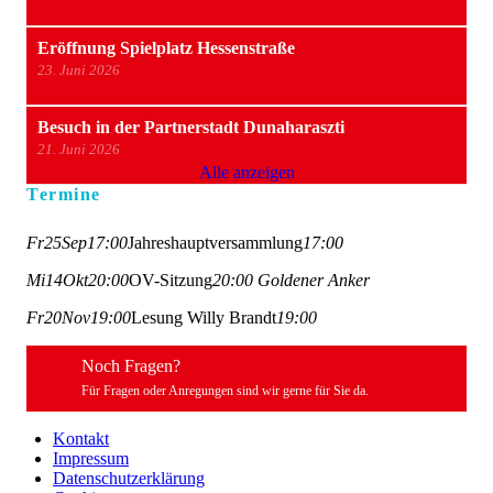
Eröffnung Spielplatz Hessenstraße
23. Juni 2026
Besuch in der Partnerstadt Dunaharaszti
21. Juni 2026
Alle anzeigen
Termine
Fr
25
Sep
17:00
Jahreshauptversammlung
17:00
Mi
14
Okt
20:00
OV-Sitzung
20:00
Goldener Anker
Fr
20
Nov
19:00
Lesung Willy Brandt
19:00
Noch Fragen?
Für Fragen oder Anregungen sind wir gerne für Sie da.
Kontakt
Impressum
Datenschutzerklärung