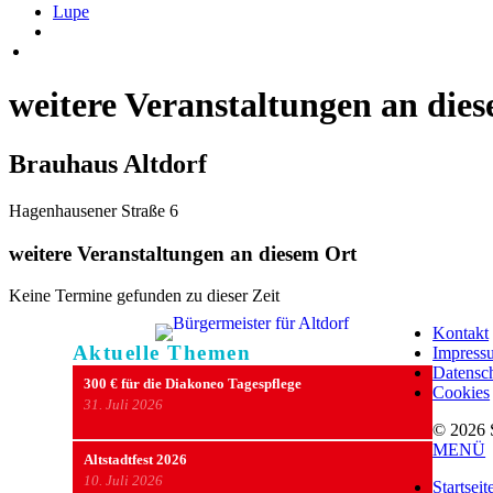
Lupe
weitere Veranstaltungen an die
Brauhaus Altdorf
Hagenhausener Straße 6
weitere Veranstaltungen an diesem Ort
Keine Termine gefunden zu dieser Zeit
Kontakt
Aktuelle Themen
Impress
Datensc
300 € für die Diakoneo Tagespflege
Cookies
31. Juli 2026
© 2026 
Nach obe
MENÜ
Altstadtfest 2026
10. Juli 2026
Startseit