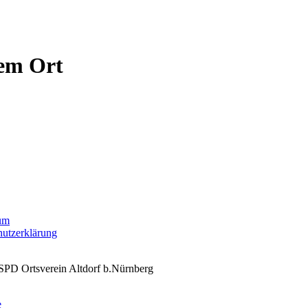
sem Ort
um
hutzerklärung
SPD Ortsverein Altdorf b.Nürnberg
n scrollen
e