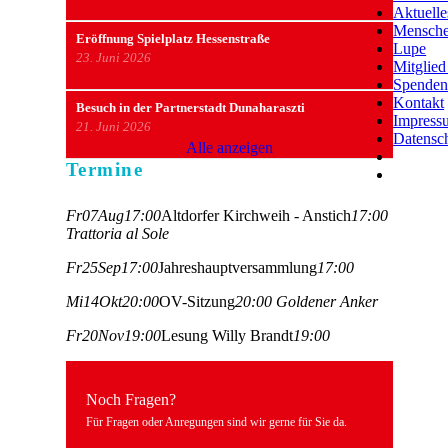
Aktuelle
Mensch
Eröffnung Spielplatz Hessenstraße
Lupe
23. Juni 2026
Mitglie
Spende
Kontakt
Besuch in der Partnerstadt Dunaharaszti
Impress
21. Juni 2026
Datensc
Alle anzeigen
Termine
Fr
07
Aug
17:00
Altdorfer Kirchweih - Anstich
17:00
Trattoria al Sole
Fr
25
Sep
17:00
Jahreshauptversammlung
17:00
Mi
14
Okt
20:00
OV-Sitzung
20:00
Goldener Anker
Fr
20
Nov
19:00
Lesung Willy Brandt
19:00
Noch Fragen?
Für Fragen oder Anregungen sind wir gerne für Sie da.