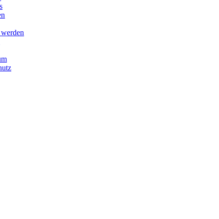
s
en
d werden
n
um
hutz